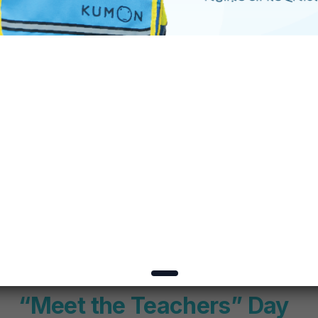
“Meet the Teachers” Day