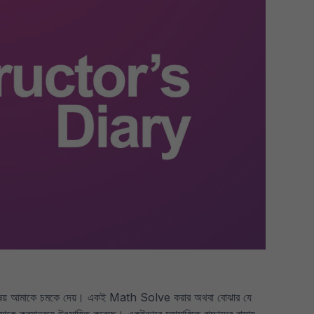
নতুন বিষয় আমাকে চমকে দেয়। একই Math Solve করার অথবা বোঝার যে