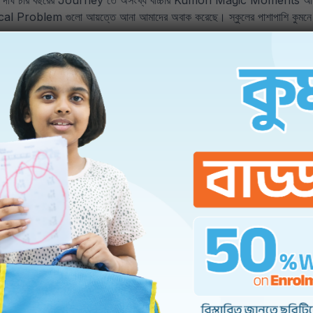
ি। দীর্ঘ চার বছরের Journey তে অসংখ্য বাচ্চার Kumon Magic Moments আমাকে 
oblem গুলো আয়ত্তে আনা আমাদের অবাক করেছে। স্কুলের পাশাপাশি কুমনে সবস