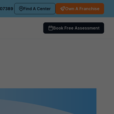
407389
Find A Center
Own A Franchise
Book Free Assessment