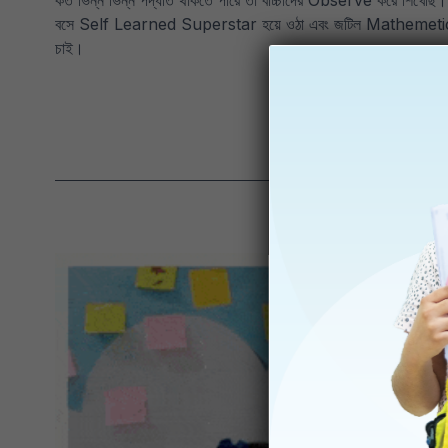
কত ভিন্ন ভিন্ন পদ্ধতি থাকতে পারে তা বাচ্চাদের Observe করে শিখেছ
বসে Self Learned Superstar হয়ে ওঠা এবং জটিল Mathemetical Pr
চাই।