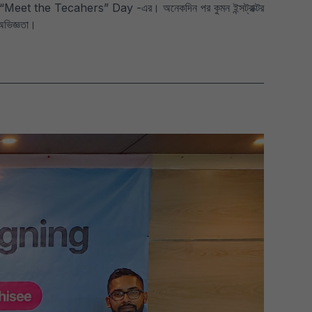
রা হয় “Meet the Tecahers” Day -এর। অনেকদিন পর কুমন ইন্সট্রাক্টর
 অভিজ্ঞতা।