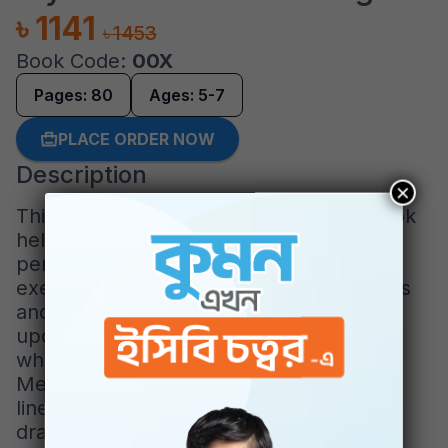
৳ 1141
৳ 1453
Book Code:
00X
Pages: 80
Ages: 5-7
PLACE ORDER NOW
Description
×
This revised Kumon Basic Skills Workbook
helps children learn to hold and use a
pencil correctly through fun tracing
exercises, preparing them to write letters
and numbers. The new edition features
updated content and full-color images
while still using the trusted Kumon
Method. Starting with simple vertical
lines, children gradually progress to
drawing more complex lines like curves,