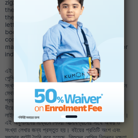
zigzags, and diagonals, strengthening
their pencil control. With this practice,
they will confidently be ready to write
letters and numbers. Everything in the
book, from sturdy paper to engaging
content, is designed to help children
master pencil skills and develop a love for
independent learning.
এই নতুন কুমন বেসিক স্কিলস ওয়ার্কবুক শিশুদের সঠিকভাবে
পেন্সিল ধরতে ও ব্যবহার করতে শেখায়, যা তাদেরকে অক্ষর ও
সংখ্যা লেখার জন্য প্রস্তুত করে। বইটির নতুন সংস্করণে কুমন
মেথড অনুসরন করে কন্টেন্ট এবং ছবি আপডেট করা হয়েছে।
প্রথমে শিশুদের সরল লাইন আঁকতে শেখানো হয়, এরপর তারা
ধীরে ধীরে বাঁকা, জিগজ্যাগ এবং তির্যক লাইনের মতো জটিল
লাইন আঁকতে শেখে, যা তাদের পেন্সিল নিয়ন্ত্রণের ক্ষমতা বাড়ায়।
এই অনুশীলনের মাধ্যমে শিশুরা আত্মবিশ্বাসের সাথে অক্ষর ও
সংখ্যা লেখার জন্য প্রস্তুত হয়। বইয়ের প্রতিটি অংশ এবং
মজাদার কন্টেন্ট তৈরি করে হয়েছে শিশুদের পেন্সিল নিয়ন্ত্রন দক্ষতা