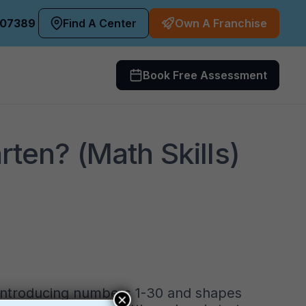
407389
Find A Center
Own A Franchise
Book Free Assessment
rten? (Math Skills)
 introducing numbers 1-30 and shapes
×