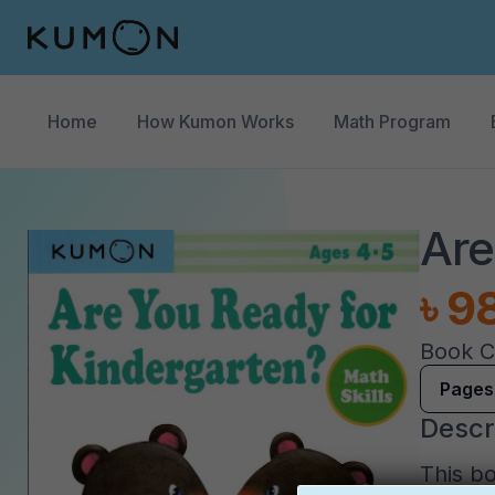
Home
How Kumon Works
Math Program
Are
৳ 9
Book 
Pages
Descr
This b