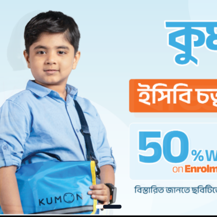
 fun activities. With step-by-step exercises, you
irst year of school. By practicing these early math
ic success in kindergarten.
িশুদের কিন্দারগার্টেনের জন্য প্রস্তুত হতে সাহায্য করে। মজার অ্যাক
ায় । বইয়ের অ্যাকটিভিটি গুলো শেখাকে ধাপে ধাপে আরও উপভোগ্য ক
 হয় আনন্দময়। এই প্রাথমিক গনিতের দক্ষতাগুলি চর্চা করে, আপনার সন্তান