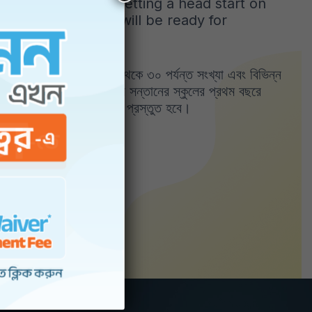
r child will enjoy getting a head start on
 skills, your child will be ready for
টিভিটি এর মাধ্যমে বইটি ১ থেকে ৩০ পর্যন্ত সংখ্যা এবং বিভিন্ন
রে তোলে যাতে করে আপনার সন্তানের স্কুলের প্রথম বছরে
 কিন্দারগার্টেনে ভালো করতে প্রস্তুত হবে।