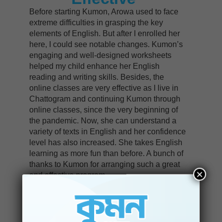
Before starting Kumon, Arowa used to face
extreme difficulties in grasping the key
elements of English. But after I enrolled her
here, I could see notable changes. Kumon’s
engaging and well-designed worksheets
helped my child enhance her English
reading and writing skills. Besides, the
online classes are very effective as I live in
Chattogram and continuing Kumon through
online classes, since the very beginning of
the pandemic. Now, she can understand a
variety of texts in English and her confidence
level has also increased. She takes English
learning as more fun than before. A bunch of
thanks to Kumon for arranging such a great
×
and effective program.
– Rehena Parvin
Parent of Arowa Bari Arabi
BRAC Kumon Dhanmondi Center