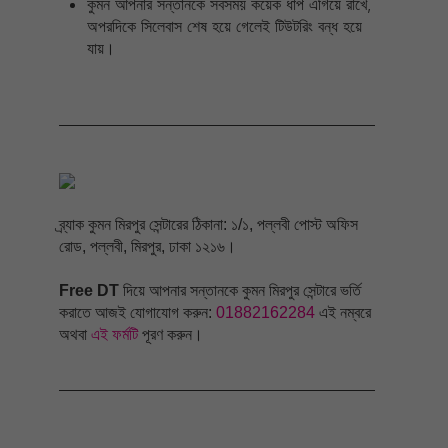
কুমন আপনার সন্তানকে সবসময় কয়েক ধাপ এগিয়ে রাখে,
অপরদিকে সিলেবাস শেষ হয়ে গেলেই টিউটরিং বন্ধ হয়ে
যায়।
ব্র্যাক কুমন মিরপুর সেন্টারের ঠিকানা: ১/১, পল্লবী পোস্ট অফিস
রোড, পল্লবী, মিরপুর, ঢাকা ১২১৬।
Free DT
দিয়ে আপনার সন্তানকে কুমন মিরপুর সেন্টারে ভর্তি
করাতে আজই যোগাযোগ করুন:
01882162284
এই নম্বরে
অথবা
এই ফর্মটি
পূরণ করুন।