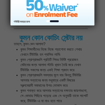
– Dhruboraj Dev
Student, BRAC Kumon Dhanmondi Center
কুমন কোন কোচিং সেন্টার নয়
তাহলে, কুমন কেন আলাদা?
কুমন শিক্ষার্থীদের নিজে নিজে পড়াশোনা করতে শেখায়
যেখানে টিউটরিং হল প্যাসিভ লার্নিং
কুমন প্রোগ্রামগুলি প্রতিটি শিশুর নির্দিষ্ট প্রয়োজন
মেটানোর জন্য আলাদা স্টাডি প্ল্যান তৈরি করে যেখান
টিউটরিং সকলের জন্য একই শিক্ষা প্রদান করে
কুমন প্রোগ্রামগুলি সমস্যার মূলে যায় কিন্তু টিউটরিং
আপনার সন্তানের জন্য শুধুমাত্র একটি বিষয়ের
স্বল্পমেয়াদী সমাধানের উপর ফোকাস করে
কুমন শনাক্ত করে আপনার সন্তানের দক্ষতার জায়গাগুলো,
সে কোথায় পিছিয়ে পড়েছে এবং সে অনুযায়ী তাকে সাপোর্ট
করে, টিউটরিং-এ যা নাও হতে পারে