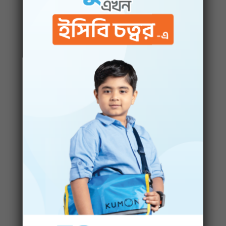
“Never Give Up”
The most beneficial thing I’ve learned in
Kumon is to never give up. I make mistakes
and that’s okay! Because at the same time I
can learn how to rectify it. The more I work
and get into higher levels, the more
motivated I am to continue learning. It also
helps me in school. Now I am doing good at
both Maths and English in school. Thank
you, Kumon!